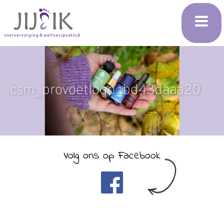
csm_provoetlogo_bd43daaa20
Volg ons op Facebook